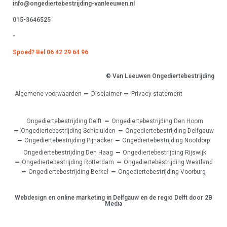
info@ongediertebestrijding-vanleeuwen.nl
015-3646525
-
Spoed? Bel 06 42 29 64 96
© Van Leeuwen Ongediertebestrijding
Algemene voorwaarden
Disclaimer
Privacy statement
Ongediertebestrijding Delft
Ongediertebestrijding Den Hoorn
Ongediertebestrijding Schipluiden
Ongediertebestrijding Delfgauw
Ongediertebestrijding Pijnacker
Ongediertebestrijding Nootdorp
Ongediertebestrijding Den Haag
Ongediertebestrijding Rijswijk
Ongediertebestrijding Rotterdam
Ongediertebestrijding Westland
Ongediertebestrijding Berkel
Ongediertebestrijding Voorburg
Webdesign en online marketing in Delfgauw en de regio Delft door 2B
Media