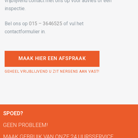
vrijblijvend contact met ons op voor advies of een
inspectie.
Bel ons op
015 – 3646525
of vul het
contactformulier in.
MAAK HIER EEN AFSPRAAK
GEHEEL VRIJBLIJVEND U ZIT NERGENS AAN VAST!
SPOED?
GEEN PROBLEEM!
MAAK GEBRUIK VAN ONZE 24 UURSSERVICE.