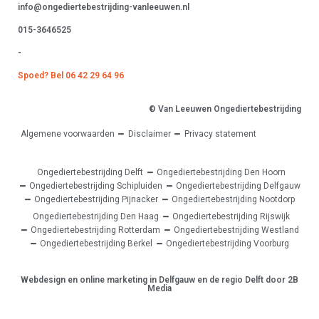
info@ongediertebestrijding-vanleeuwen.nl
015-3646525
-
Spoed? Bel 06 42 29 64 96
© Van Leeuwen Ongediertebestrijding
Algemene voorwaarden
Disclaimer
Privacy statement
Ongediertebestrijding Delft
Ongediertebestrijding Den Hoorn
Ongediertebestrijding Schipluiden
Ongediertebestrijding Delfgauw
Ongediertebestrijding Pijnacker
Ongediertebestrijding Nootdorp
Ongediertebestrijding Den Haag
Ongediertebestrijding Rijswijk
Ongediertebestrijding Rotterdam
Ongediertebestrijding Westland
Ongediertebestrijding Berkel
Ongediertebestrijding Voorburg
Webdesign en online marketing in Delfgauw en de regio Delft door 2B
Media