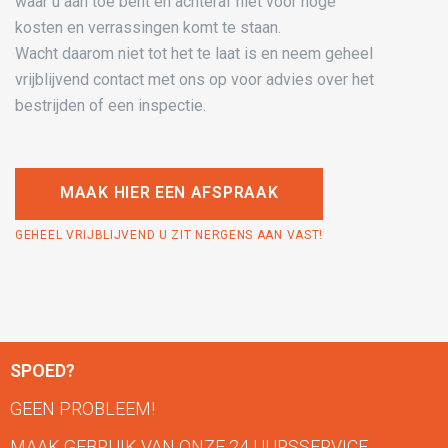
waar u aan toe bent en achteraf niet voor hoge
kosten en verrassingen komt te staan.
Wacht daarom niet tot het te laat is en neem geheel
vrijblijvend contact met ons op voor advies over het
bestrijden of een inspectie.
MAAK HIER EEN AFSPRAAK
GEHEEL VRIJBLIJVEND U ZIT NERGENS AAN VAST!
SPOED?
GEEN PROBLEEM!
MAAK GEBRUIK VAN ONZE 24 UURSSERVICE.